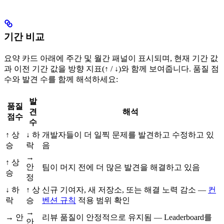
기간 비교
요약 카드 아래에 주간 및 월간 패널이 표시되며, 현재 기간 값
과 이전 기간 값을 방향 지표(↑ / ↓)와 함께 보여줍니다. 품질 점
수와 발견 수를 함께 해석하세요:
발
품질
견
해석
점수
수
↑ 상
↓ 하
개발자들이 더 일찍 문제를 발견하고 수정하고 있
승
락
음
→
↑ 상
안
팀이 머지 전에 더 많은 발견을 해결하고 있음
승
정
↓ 하
↑ 상
신규 기여자, 새 저장소, 또는 해결 노력 감소 —
컨
락
승
벤션 규칙
적용 범위 확인
→
→ 안
리뷰 품질이 안정적으로 유지됨 — Leaderboard를
안