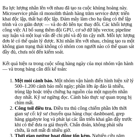
Ba lực lượng nhân lên với nhau đã tạo ra cuộc khủng hoảng này.
Microservice phân rã monolith thành hàng trăm service được triển
khai độc lập, thất bại độc lập. Đám mây làm cho hạ tầng có thể lập
trình và co giãn được — và do đó liên tục thay đổi. Các khối lượng
công việc AI bổ sung thêm đội GPU, cơ sở dữ liệu vector, pipeline
suy luận và một loại vấn đề chi phí và độ tin cậy mới. Mỗi lực lượng
đơn lẻ có thể quản lý được. Khi nhân lên với nhau, chúng tạo ra một
không gian trạng thái không có nhóm con người nào có thể quan sát
đầy đủ, chưa nói đến kiểm soát.
Kết quả hiện ra trong cuộc sống hàng ngày của mọi nhóm vận hành
— và trong bảng cân đối kế toán:
Mệt mỏi cảnh báo.
Một nhóm vận hành điển hình hiện xử lý
500–1.200 cảnh báo mỗi ngày; phần lớn áp đảo là nhiễu,
trùng lặp hoặc triệu chứng hạ nguồn của một nguyên nhân
duy nhất. Kỹ sư ngừng đọc. Cảnh báo thực sự quan trọng bị
chìm mất.
Công toil điều tra.
Điều tra thủ công chiếm phần lớn thời
gian sự cố: kỹ sư chuyển qua hàng chục dashboard, grep
hàng gigabyte log và phát lại các lần triển khai gần đây trước
khi có thể đưa ra giả thuyết. Chẩn đoán, không phải sửa
chữa, là nơi mất đi nhiều giờ.
Thời gian ngừng hoạt động tốn kém.
Nghiên cứu năm