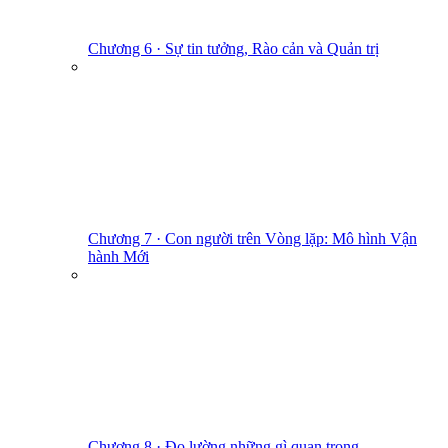
Chương 6 · Sự tin tưởng, Rào cản và Quản trị
Chương 7 · Con người trên Vòng lặp: Mô hình Vận
hành Mới
Chương 8 · Đo lường những gì quan trọng