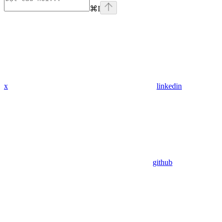
⌘
I
x
linkedin
github