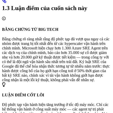
1.3 Luận điểm của cuốn sách này
BẰNG CHỨNG TỪ BIG TECH
Bằng chứng rõ ràng nhất rằng độ phức tạp đã vượt qua ngay cả các
nhóm được trang bị tốt nhất đến từ các hyperscaler vận hành trên
chính mình. Microsoft hiện chạy hơn 1.300 Azure SRE Agent trên
các dịch vụ của chính mình, báo cáo hơn 35.000 sự cố được giảm
nhẹ và hơn 20.000 giờ kỹ thuật được tiết kiệm — trong công ty với
có thể là đội ngũ vận hành sâu nhất trên trái đất. Kỷ luật SRE của
Google đã thể chế hóa nhận thức tương tự từ nhiều năm trước: thực
hành được công bố của họ giới hạn công toil ở 50% thời gian của
bất kỳ SRE nào, chính xác vì tải vận hành không giới hạn được
công nhận là một lỗi kỹ thuật, không phải vấn đề nhân sự.
LUẬN ĐIỂM CỐT LÕI
Độ phức tạp vận hành hiện tăng trưởng ở tốc độ máy móc. Chỉ các
hệ thống vận hành ở công suất máy móc — các agent tự trị phát