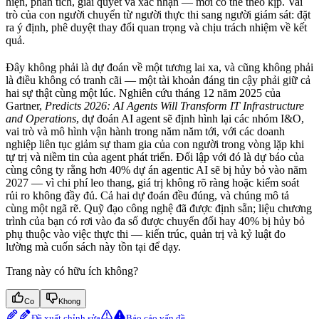
hiện, phân tích, giải quyết và xác nhận — mới có thể theo kịp. Vai
trò của con người chuyển từ người thực thi sang người giám sát: đặt
ra ý định, phê duyệt thay đổi quan trọng và chịu trách nhiệm về kết
quả.
Đây không phải là dự đoán về một tương lai xa, và cũng không phải
là điều không có tranh cãi — một tài khoản đáng tin cậy phải giữ cả
hai sự thật cùng một lúc. Nghiên cứu tháng 12 năm 2025 của
Gartner,
Predicts 2026: AI Agents Will Transform IT Infrastructure
and Operations
, dự đoán AI agent sẽ định hình lại các nhóm I&O,
vai trò và mô hình vận hành trong năm năm tới, với các doanh
nghiệp liên tục giảm sự tham gia của con người trong vòng lặp khi
tự trị và niềm tin của agent phát triển. Đối lập với đó là dự báo của
cùng công ty rằng hơn 40% dự án agentic AI sẽ bị hủy bỏ vào năm
2027 — vì chi phí leo thang, giá trị không rõ ràng hoặc kiểm soát
rủi ro không đầy đủ. Cả hai dự đoán đều đúng, và chúng mô tả
cùng một ngã rẽ. Quỹ đạo công nghệ đã được định sẵn; liệu chương
trình của bạn có rơi vào đa số được chuyển đổi hay 40% bị hủy bỏ
phụ thuộc vào việc thực thi — kiến trúc, quản trị và kỷ luật đo
lường mà cuốn sách này tồn tại để dạy.
Trang này có hữu ích không?
Co
Khong
Đề xuất chỉnh sửa
Báo cáo vấn đề