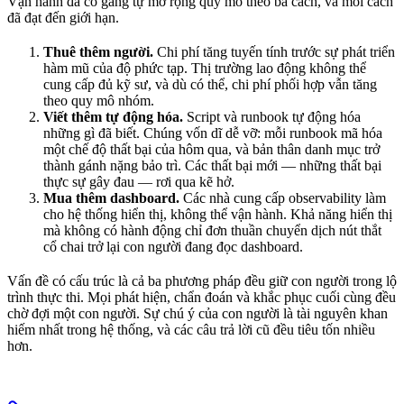
Vận hành đã cố gắng tự mở rộng quy mô theo ba cách, và mỗi cách
đã đạt đến giới hạn.
Thuê thêm người.
Chi phí tăng tuyến tính trước sự phát triển
hàm mũ của độ phức tạp. Thị trường lao động không thể
cung cấp đủ kỹ sư, và dù có thể, chi phí phối hợp vẫn tăng
theo quy mô nhóm.
Viết thêm tự động hóa.
Script và runbook tự động hóa
những gì đã biết. Chúng vốn dĩ dễ vỡ: mỗi runbook mã hóa
một chế độ thất bại của hôm qua, và bản thân danh mục trở
thành gánh nặng bảo trì. Các thất bại mới — những thất bại
thực sự gây đau — rơi qua kẽ hở.
Mua thêm dashboard.
Các nhà cung cấp observability làm
cho hệ thống hiển thị, không thể vận hành. Khả năng hiển thị
mà không có hành động chỉ đơn thuần chuyển dịch nút thắt
cổ chai trở lại con người đang đọc dashboard.
Vấn đề có cấu trúc là cả ba phương pháp đều giữ con người trong lộ
trình thực thi. Mọi phát hiện, chẩn đoán và khắc phục cuối cùng đều
chờ đợi một con người. Sự chú ý của con người là tài nguyên khan
hiếm nhất trong hệ thống, và các câu trả lời cũ đều tiêu tốn nhiều
hơn.