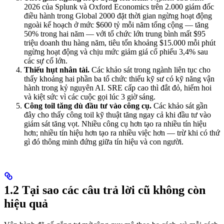
2026 của Splunk và Oxford Economics trên 2.000 giám đốc
điều hành trong Global 2000 đặt thời gian ngừng hoạt động
ngoài kế hoạch ở mức $600 tỷ mỗi năm tổng cộng — tăng
50% trong hai năm — với tổ chức lớn trung bình mất $95
triệu doanh thu hàng năm, tiêu tốn khoảng $15.000 mỗi phút
ngừng hoạt động và chịu mức giảm giá cổ phiếu 3,4% sau
các sự cố lớn.
Thiếu hụt nhân tài.
Các khảo sát trong ngành liên tục cho
thấy khoảng hai phần ba tổ chức thiếu kỹ sư có kỹ năng vận
hành trong kỷ nguyên AI. SRE cấp cao thì đắt đỏ, hiếm hoi
và kiệt sức vì các cuộc gọi lúc 3 giờ sáng.
Công toil tăng dù đầu tư vào công cụ.
Các khảo sát gần
đây cho thấy công toil kỹ thuật tăng ngay cả khi đầu tư vào
giám sát tăng vọt. Nhiều công cụ hơn tạo ra nhiều tín hiệu
hơn; nhiều tín hiệu hơn tạo ra nhiều việc hơn — trừ khi có thứ
gì đó thông minh đứng giữa tín hiệu và con người.
1.2 Tại sao các câu trả lời cũ không còn
hiệu quả