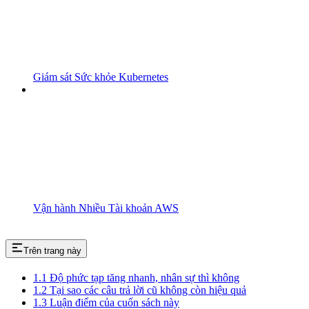
Giám sát Sức khỏe Kubernetes
Vận hành Nhiều Tài khoản AWS
Trên trang này
1.1 Độ phức tạp tăng nhanh, nhân sự thì không
1.2 Tại sao các câu trả lời cũ không còn hiệu quả
1.3 Luận điểm của cuốn sách này