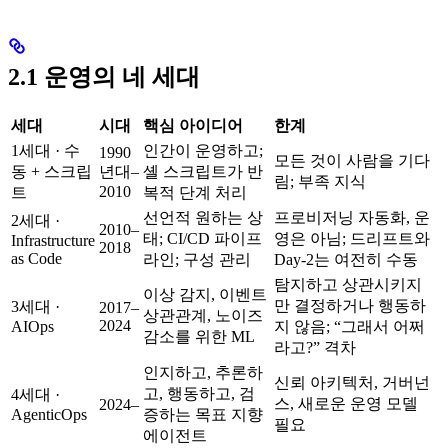
2.1 운영의 네 세대
세대
시대
핵심 아이디어
한계
1세대 · 수
인간이 운영하고;
1990
모든 것이 사람을 기다
동 + 스크립
년대–
셸 스크립트가 반
림; 부족 지식
2010
트
복적 단계 처리
선언적 원하는 상
프로비저닝 자동화, 운
2세대 ·
2010–
태; CI/CD 파이프
영은 아님; 드리프트와
Infrastructure
2018
as Code
라인; 구성 관리
Day-2는 여전히 수동
탐지하고 상관시키지
이상 감지, 이벤트
만 결정하거나 행동하
3세대 ·
2017–
상관관계, 노이즈
2024
AIOps
지 않음; “그래서 어쩌
감소를 위한 ML
라고?” 격차
인지하고, 추론하
신뢰 아키텍처, 거버넌
고, 행동하고, 검
4세대 ·
스, 새로운 운영 모델
2024–
AgenticOps
증하는 목표 지향
필요
에이전트