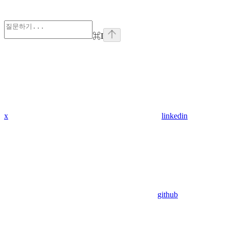
⌘
I
x
linkedin
github