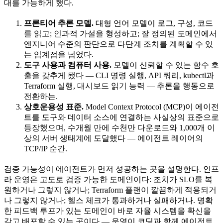
대를 가능하게 했다.
프론티어 추론 모델.
대형 언어 모델이 로그, 구성, 코드
를 읽고; 인과적 가설을 형성하고; 잘 정의된 도메인에서
엔지니어 수준의 판단으로 다단계 조치를 계획할 수 있
는 임계점을 넘었다.
도구 사용과 컴퓨터 사용.
모델이 신뢰할 수 있는 함수 호
출을 갖추게 됐다 — CLI 명령 실행, API 쿼리, kubectl과
Terraform 실행, 대시보드 읽기 능력 — 추론을 행동으로
전환하는.
상호운용성 표준.
Model Context Protocol (MCP)이 에이전
트를 도구와 데이터 소스에 연결하는 사실상의 표준으로
등장했으며, 수개월 만에 수천만 다운로드와 1,000개 이
상의 서버 생태계에 도달했다 — 에이전트 레이어의
TCP/IP 순간.
검증 가능성이 에이전트가 먼저 성공하는 곳을 설명한다. 인프
라 운영은 고도로 검증 가능한 도메인이다: 조치가 SLO를 복
원하거나 그렇지 않거나; Terraform 플랜이 깔끔하게 적용되거
나 그렇지 않거나; 헬스 체크가 통과하거나 실패하거나. 명확
한 피드백 루프가 있는 도메인이 바로 자율 시스템을 확신을
갖고 배포할 수 있는 곳이다 — 운영이 코딩과 함께 에이전트