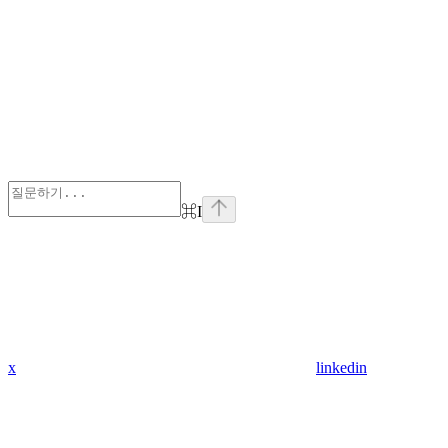
⌘
I
x
linkedin