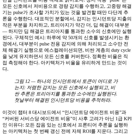
모든 신호에서 저비용으로 경량 감지를 수행하고, 고중량 해결
기는 pulse가 조사할 가치가 있는 것을 발견할 때만 다단계 추
론을 수행한다. 대표적인 분할에서, 감지는 인시던트당 지출의
작은 부분을 차지하고, 트리아지가 약간 더, 딥 해결이 대부분
— 하지만 딥 해결은 트리아지를 통과한 소수의 신호에만 실행
된다. 구체적인 예시: 하루에 약 50개의 신호를 발생시키는 환
경에서, 대부분이 pulse 전용 감지에 의해 처리되고 소수만 전
체 해결기 실행으로 에스컬레이션되면, 비싼 계층의 duty cycle
을 낮게 유지하면서 모든 신호를 커버한다. 정확한 비율은 직
접 측정해야 한다. 아키텍처가 비율을 유리하게 만드는 것이
다.
그림 12 — 하나의 인시던트에서 토큰이 어디로 가
는지: 저렴한 감지는 모든 신호에서 실행되고, 비
싼 추론은 트리아지를 통과한 소수에만 실행된다.
첫날부터 해결된 인시던트당 비용을 추적하라.
이것이 챕터 8 대시보드에서 “인시던트당 에이전트 비용”과
“커버된 서비스당 에이전트 비용”이 사후 고려가 아닌 1급 KPI
인 이유다: 모든 잡음 있는 신호에서 프론티어 추론을 실행하
는 아키텍처는 첫 번째 갱신 전에 자체 ROI를 지운다. 그리고