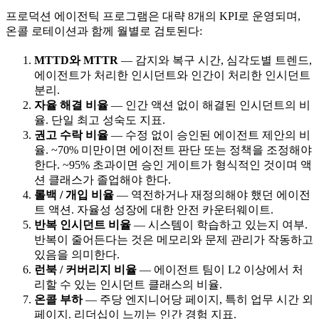
프로덕션 에이전틱 프로그램은 대략 8개의 KPI로 운영되며,
온콜 로테이션과 함께 월별로 검토된다:
MTTD와 MTTR
— 감지와 복구 시간, 심각도별 트렌드,
에이전트가 처리한 인시던트와 인간이 처리한 인시던트
분리.
자율 해결 비율
— 인간 액션 없이 해결된 인시던트의 비
율. 단일 최고 성숙도 지표.
권고 수락 비율
— 수정 없이 승인된 에이전트 제안의 비
율. ~70% 미만이면 에이전트 판단 또는 정책을 조정해야
한다. ~95% 초과이면 승인 게이트가 형식적인 것이며 액
션 클래스가 졸업해야 한다.
롤백 / 개입 비율
— 역전하거나 재정의해야 했던 에이전
트 액션. 자율성 성장에 대한 안전 카운터웨이트.
반복 인시던트 비율
— 시스템이 학습하고 있는지 여부.
반복이 줄어든다는 것은 메모리와 문제 관리가 작동하고
있음을 의미한다.
런북 / 커버리지 비율
— 에이전트 팀이 L2 이상에서 처
리할 수 있는 인시던트 클래스의 비율.
온콜 부하
— 주당 엔지니어당 페이지, 특히 업무 시간 외
페이지. 리더십이 느끼는 인간 경험 지표.