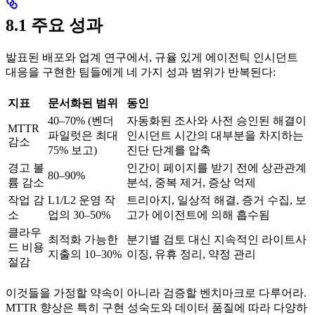
8.1 주요 성과
발표된 배포와 업계 연구에서, 규율 있게 에이전틱 인시던트
대응을 구현한 팀들에게 네 가지 성과 범위가 반복된다:
지표
문서화된 범위
동인
40–70% (벤더
자동화된 조사와 사전 승인된 해결이
MTTR
파일럿은 최대
인시던트 시간의 대부분을 차지하는
감소
75% 보고)
진단 단계를 압축
경고 볼
인간이 페이지를 받기 전에 상관관계
80–90%
륨 감소
분석, 중복 제거, 증상 억제
작업 감
L1/L2 운영 작
트리아지, 일상적 해결, 증거 수집, 보
소
업의 30–50%
고가 에이전트에 의해 흡수됨
클라우
최적화 가능한
분기별 검토 대신 지속적인 라이트사
드 비용
지출의 10–30%
이징, 유휴 정리, 약정 관리
절감
이것들을 가정할 약속이 아니라 검증할 벤치마크로 다루어라.
MTTR 향상은 특히 구현 성숙도와 데이터 품질에 따라 다양하