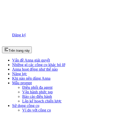
Đăng ký
Trên trang này
Vấn đề Anna giải quyết
Những gì các công cụ khác bỏ lỡ
Anna hoạt động như thế nào
Năng lực
Khi nào nên dùng Anna
Mẫu prompt
Điều phối đa agent
Vận hành phức tạp
Báo cáo điều hành
Lập kế hoạch chiến lược
Sử dụng công cụ
Ví dụ với công cụ