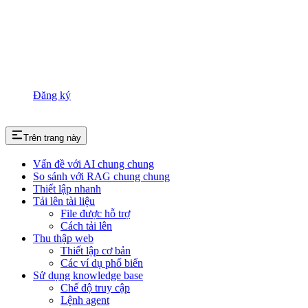
Đăng ký
Trên trang này
Vấn đề với AI chung chung
So sánh với RAG chung chung
Thiết lập nhanh
Tải lên tài liệu
File được hỗ trợ
Cách tải lên
Thu thập web
Thiết lập cơ bản
Các ví dụ phổ biến
Sử dụng knowledge base
Chế độ truy cập
Lệnh agent