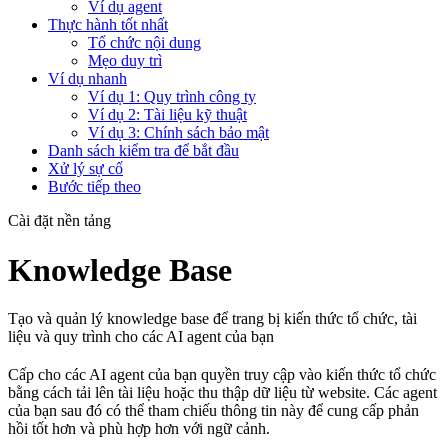
Ví dụ agent
Thực hành tốt nhất
Tổ chức nội dung
Mẹo duy trì
Ví dụ nhanh
Ví dụ 1: Quy trình công ty
Ví dụ 2: Tài liệu kỹ thuật
Ví dụ 3: Chính sách bảo mật
Danh sách kiểm tra để bắt đầu
Xử lý sự cố
Bước tiếp theo
Cài đặt nền tảng
Knowledge Base
Tạo và quản lý knowledge base để trang bị kiến thức tổ chức, tài
liệu và quy trình cho các AI agent của bạn
Cấp cho các AI agent của bạn quyền truy cập vào kiến thức tổ chức
bằng cách tải lên tài liệu hoặc thu thập dữ liệu từ website. Các agent
của bạn sau đó có thể tham chiếu thông tin này để cung cấp phản
hồi tốt hơn và phù hợp hơn với ngữ cảnh.