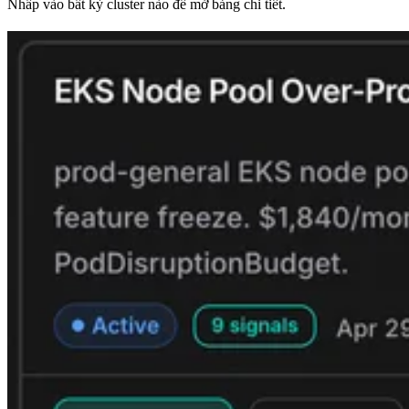
Nhấp vào bất kỳ cluster nào để mở bảng chi tiết.