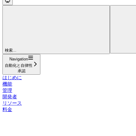
検索...
Navigation
自動化と自律性
承認
はじめに
機能
管理
開発者
リソース
料金