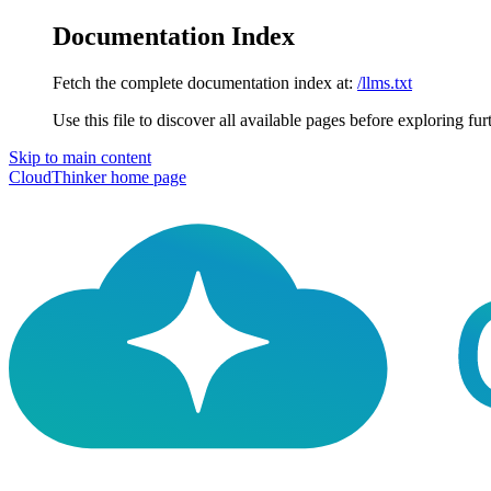
Documentation Index
Fetch the complete documentation index at:
/llms.txt
Use this file to discover all available pages before exploring fur
Skip to main content
CloudThinker
home page