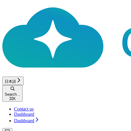
日本語
Search...
⌘
K
Contact us
Dashboard
Dashboard