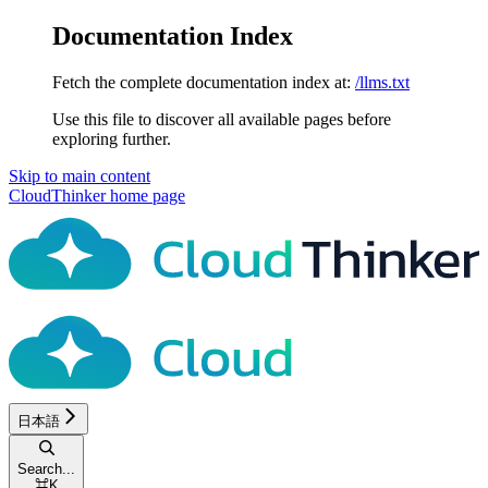
Documentation Index
Fetch the complete documentation index at:
/llms.txt
Use this file to discover all available pages before
exploring further.
Skip to main content
CloudThinker
home page
日本語
Search...
⌘
K