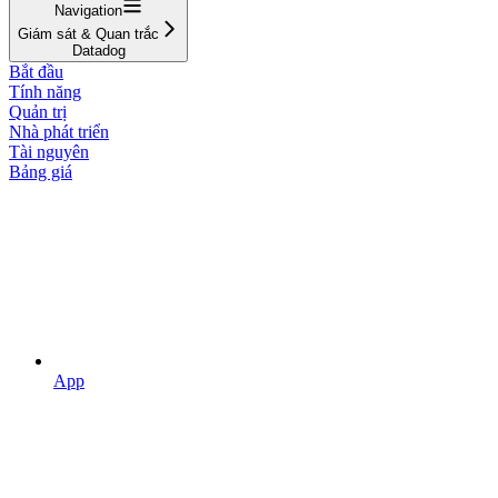
Navigation
Giám sát & Quan trắc
Datadog
Bắt đầu
Tính năng
Quản trị
Nhà phát triển
Tài nguyên
Bảng giá
App