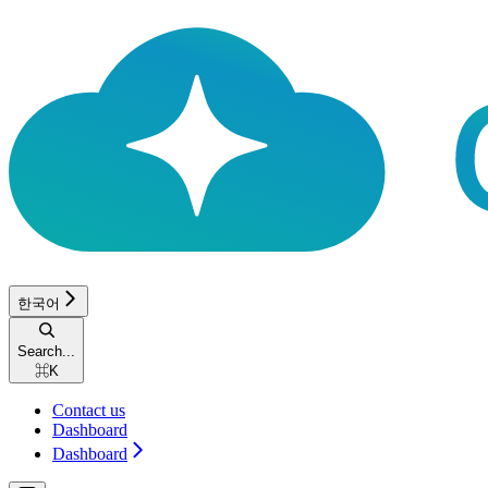
한국어
Search...
⌘
K
Contact us
Dashboard
Dashboard