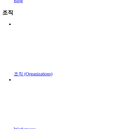
Blog
조직
조직 (Organizations)