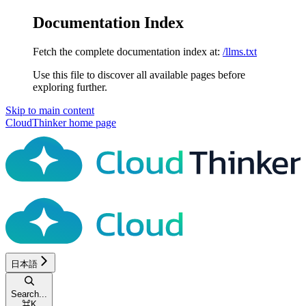
Documentation Index
Fetch the complete documentation index at:
/llms.txt
Use this file to discover all available pages before
exploring further.
Skip to main content
CloudThinker
home page
日本語
Search...
⌘
K