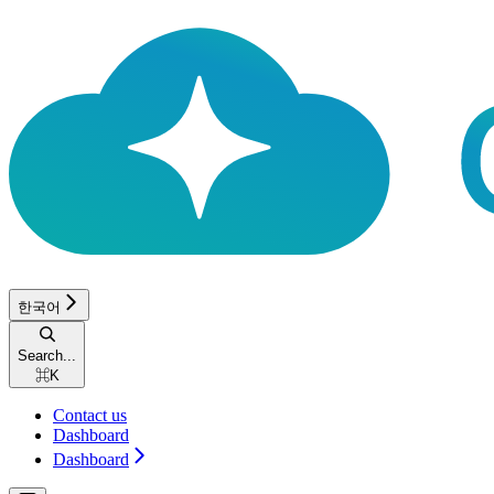
한국어
Search...
⌘
K
Contact us
Dashboard
Dashboard