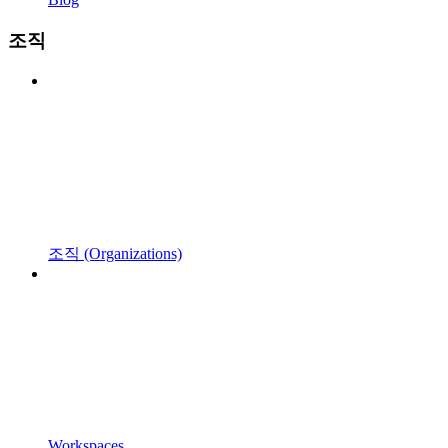
조직
조직 (Organizations)
Workspaces