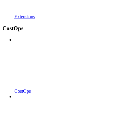
Extensions
CostOps
CostOps