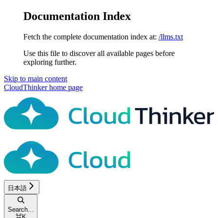
Documentation Index
Fetch the complete documentation index at:
/llms.txt
Use this file to discover all available pages before
exploring further.
Skip to main content
CloudThinker
home page
日本語
Search...
⌘
K