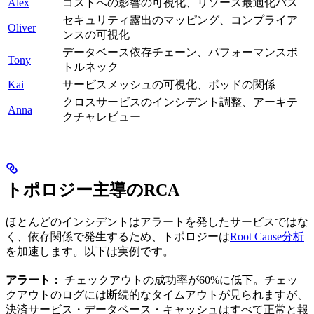
Alex
コストへの影響の可視化、リソース最適化パス
セキュリティ露出のマッピング、コンプライア
Oliver
ンスの可視化
データベース依存チェーン、パフォーマンスボ
Tony
トルネック
Kai
サービスメッシュの可視化、ポッドの関係
クロスサービスのインシデント調整、アーキテ
Anna
クチャレビュー
トポロジー主導のRCA
ほとんどのインシデントはアラートを発したサービスではな
く、依存関係で発生するため、トポロジーは
Root Cause分析
を加速します。以下は実例です。
アラート：
チェックアウトの成功率が60%に低下。チェッ
クアウトのログには断続的なタイムアウトが見られますが、
決済サービス・データベース・キャッシュはすべて正常と報