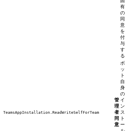
固
有
の
同
意
を
付
与
す
る
ボ
ッ
ト
自
身
の
管
イ
理
ン
者
ス
TeamsAppInstallation.ReadWriteSelfForTeam
同
ト
意
ー
ル