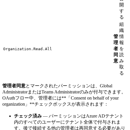
開
す
る
組
織
管
情
理
報
者
を
Organization.Read.All
同
読
意
み
取
る
管理者同意
とマークされたパーミッションは、Global
AdministratorまたはTeams Administratorのみが付与できます。
OAuthフロー中、管理者には**「Consent on behalf of your
organization」**チェックボックスが表示されます：
チェック済み
— パーミッションはAzure ADテナント
内のすべてのユーザーにテナント全体で付与されま
す。後で接続する他の管理者は再同意する必要があり