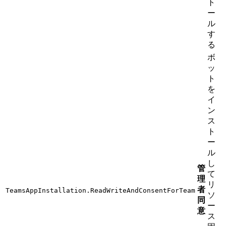
ト
ー
ル
す
る
ボ
ッ
ト
を
イ
ン
ス
ト
ー
ル
し
管
て
理
リ
者
TeamsAppInstallation.ReadWriteAndConsentForTeam
ソ
同
ー
意
ス