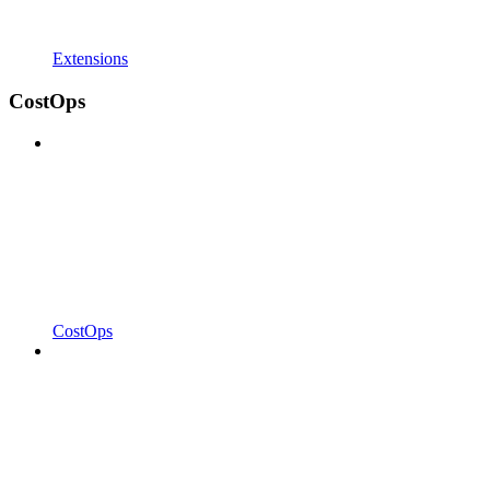
Extensions
CostOps
CostOps