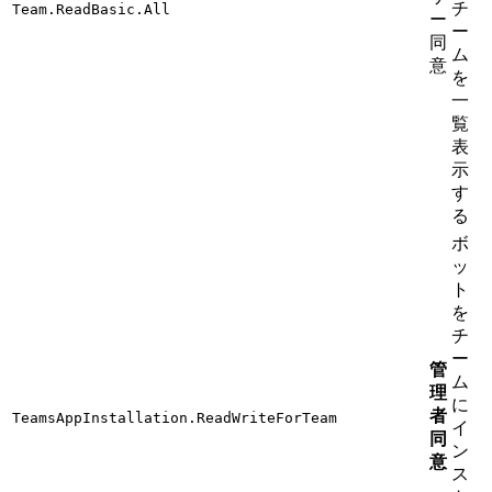
チ
Team.ReadBasic.All
ー
ー
同
ム
意
を
一
覧
表
示
す
る
ボ
ッ
ト
を
チ
ー
管
ム
理
に
者
TeamsAppInstallation.ReadWriteForTeam
イ
同
ン
意
ス