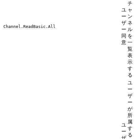
チ
ユ
ャ
ー
ン
ザ
ネ
Channel.ReadBasic.All
ー
ル
同
を
意
一
覧
表
示
す
る
ユ
ー
ザ
ー
が
所
属
ユ
す
ー
る
ザ