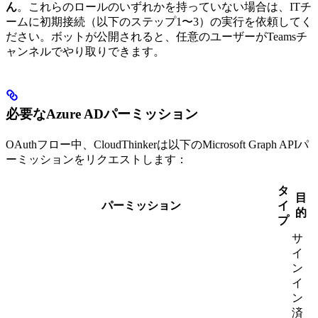
ん
。これらのロールのいずれかを持っていない場合は、ITチ
ームに初期接続（以下のステップ1〜3）の実行を依頼してく
ださい。ボットが公開されると、任意のユーザーがTeamsチ
ャンネルでやり取りできます。
必要なAzure ADパーミッション
OAuthフロー中、CloudThinkerは以下のMicrosoft Graph APIパ
ーミッションをリクエストします：
タ
目
パーミッション
イ
的
プ
サ
イ
ン
イ
ン
済