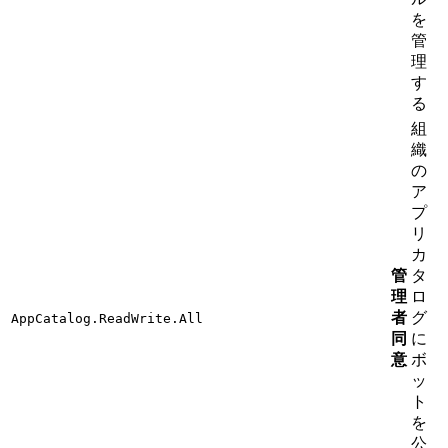
を
管
理
す
る
組
織
の
ア
プ
リ
カ
管
タ
理
ロ
者
グ
AppCatalog.ReadWrite.All
同
に
意
ボ
ッ
ト
を
公