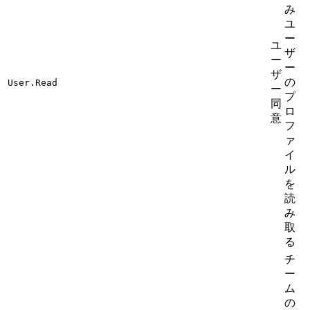
み
ユ
ー
ユ
ザ
ー
ー
ザ
の
User.Read
ー
プ
同
ロ
意
フ
ァ
イ
ル
を
読
み
取
る
チ
ー
ム
の